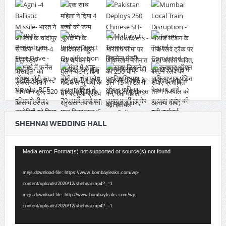
SHEHNAI WEDDING HALL
Video
Media error: Format(s) not supported or source(s) not found
Player
mejs.download-file: https://www.bombayleaks.com/wp-
content/uploads/2020/12/shehnai.mp4?_=1
mejs.download-file: http://www.bombayleaks.com/wp-
content/uploads/2020/12/shehnai.mp4?_=1