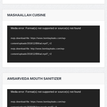
MASHAALLAH CUISINE
Video
Media error: Format(s) not supported or source(s) not found
Player
mejs.download-file: https://www.bombayleaks.com/wp-
content/uploads/2018/12/BWad.mp4?_=2
mejs.download-file: http://www.bombayleaks.com/wp-
content/uploads/2018/12/BWad.mp4?_=2
AMSARVEDA MOUTH SANITIZER
Video
Media error: Format(s) not supported or source(s) not found
Player
mejs.download-file: https://www.bombayleaks.com/wp-
content/uploads/2020/08/Amsarveda.mp4?_=3