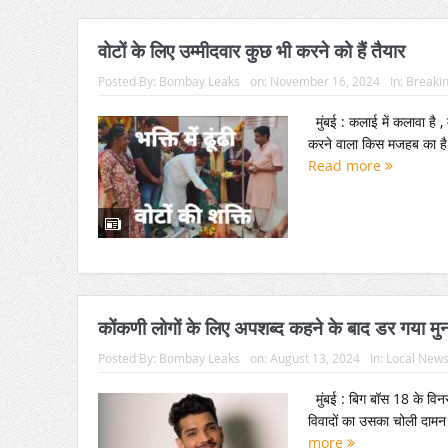
वोटों के लिए उम्मीदवार कुछ भी करने को हैं तैयार
Posted By:
Bombay Leaks
on:
November 16, 2024
In:
Breaki
मुंबई : कलाई में कलावा है , 
करने वाला किस मजहब का है 
Read more
कोंकणी लोगों के लिए अपशब्द कहने के बाद डर गया मुनव
Posted By:
Bombay Leaks
on:
August 13, 2024
In:
Local New
मुंबई : बिग बॉस 18 के विनर 
विवादों का उसका चोली दामन 
more