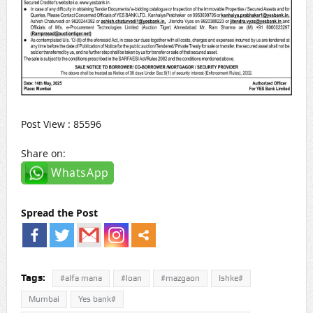
Post View : 85596
Share on:
WhatsApp
Spread the Post
Tags:
#alfa mana
#loan
#mazgaon
Ishke#
Mumbai
Yes bank#