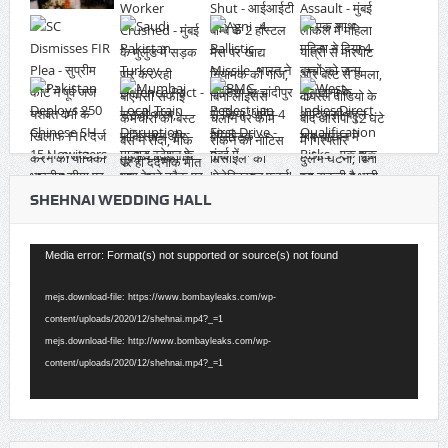
SHEHNAI WEDDING HALL
Video
Media error: Format(s) not supported or source(s) not found
Player
mejs.download-file: https://www.bombayleaks.com/wp-
content/uploads/2020/12/shehnai.mp4?_=1
mejs.download-file: http://www.bombayleaks.com/wp-
content/uploads/2020/12/shehnai.mp4?_=1