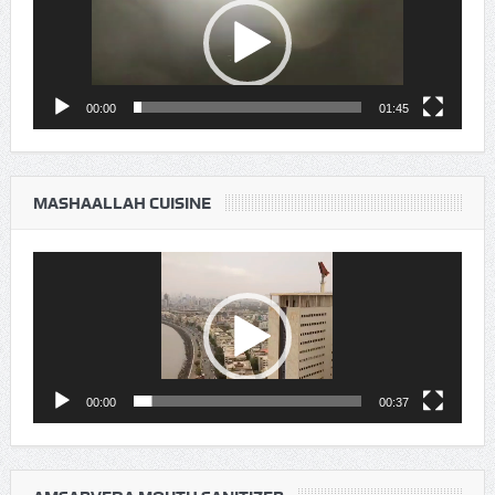
00:00
01:45
MASHAALLAH CUISINE
Video
Player
00:00
00:37