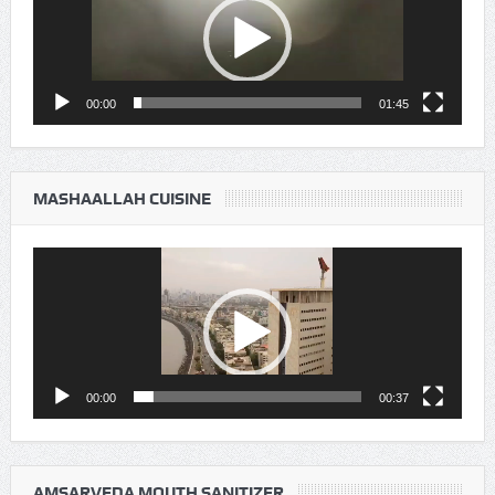
00:00
01:45
MASHAALLAH CUISINE
Video
Player
00:00
00:37
AMSARVEDA MOUTH SANITIZER