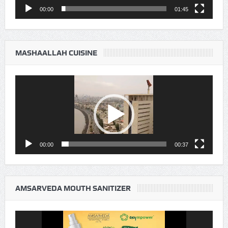
00:00
01:45
MASHAALLAH CUISINE
Video
Player
00:00
00:37
AMSARVEDA MOUTH SANITIZER
Video
Player