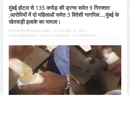
मुंबई होटल से 135 करोड़ की ड्रग्स समेत 9 गिरफ्तार
,आरोपियों में दो महिलाओं समेत 3 विदेशी नागरिक….मुंबई के
खेतवाड़ी इलाके का मामला।
Posted By:
Bombay Leaks
on:
October 13, 2023
In:
Breaking News
,
Crime
,
Local News
No Comments
बॉम्बे लीक्स ,मुंबई एनसीबी मुंबई ने बहु राष्ट्रीय ड्रग्स सिंडिकेट का पर्दाफाश करते
हुए दो अलग अलग ऑपरेशन में तीन विदेशी समेत नौ लोगों को गिरफ्तार किया है।