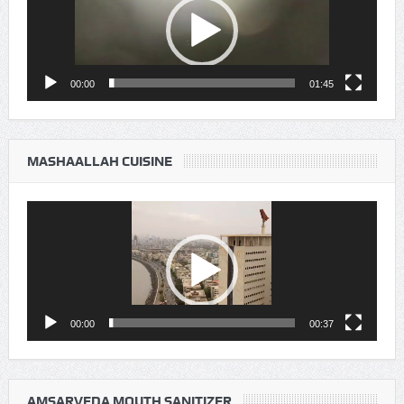
00:00
01:45
MASHAALLAH CUISINE
Video
Player
00:00
00:37
AMSARVEDA MOUTH SANITIZER